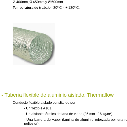
Ø 400mm, Ø 450mm y Ø 500mm.
Temperatura de trabajo
: -20º C < + 120º C.
- Tubería flexible de aluminio aislado:
Thermaflow
Conducto flexible aislado constituido por:
- Un flexible A101.
3
- Un aislante térmico de lana de vidrio (25 mm - 16 kg/m
).
- Una barrera de vapor (lámina de aluminio reforzada por una rej
poliéster).